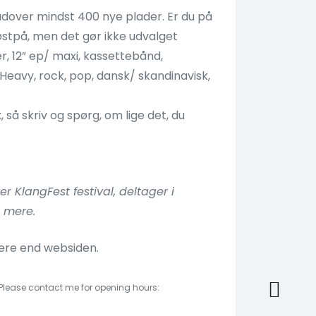
udover mindst 400 nye plader. Er du på
 østpå, men det gør ikke udvalget
ler, 12” ep/ maxi, kassettebånd,
 Heavy, rock, pop, dansk/ skandinavisk,
k
, så skriv og spørg, om lige det, du
 KlangFest festival, deltager i
t mere.
re end websiden.
 Please contact me for opening hours: