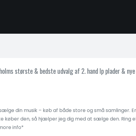
holms største & bedste udvalg af 2. hand lp plader & nye l
vil sælge din musik – køb af både store og små samlinger.
ikke køber den, så hjælper jeg dig med at sælge den. Ring e
more info*