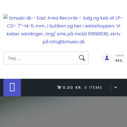
Skip
to
content
Søg
LOGIN
REG.
efter:
0,00 KR.
0 ITEMS